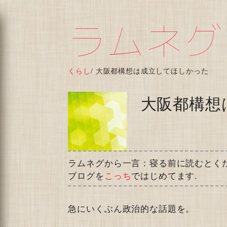
ラムネグ
くらし
/
大阪都構想は成立してほしかった
大阪都構想
ラムネグから一言：寝る前に読むとく
ブログを
こっち
ではじめてます.
急にいくぶん政治的な話題を。