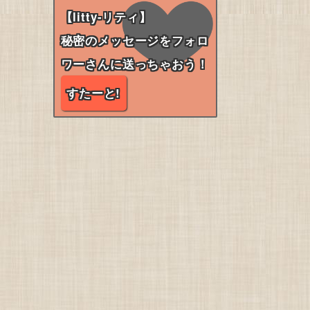
【litty-リティ】
秘密のメッセージをフォロ
ワーさんに送っちゃおう！
すたーと!