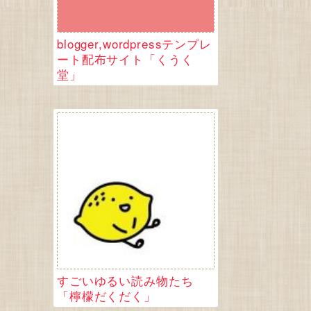
blogger,wordpressテンプレ
ート配布サイト「くうく
堂」
すごいゆるい読み物たち
「檸檬だくだく」