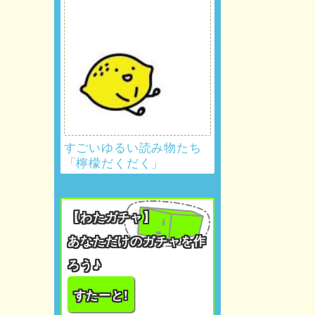
すごいゆるい読み物たち
「檸檬だくだく」
【わたガチャ】
あなただけのガチャを作
ろう♪
すたーと!