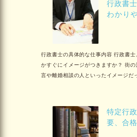
行政書
わかり
行政書士の具体的な仕事内容 行政書
かすぐにイメージがつきますか？ 街
言や離婚相談の人といったイメージだ
特定行
要、合