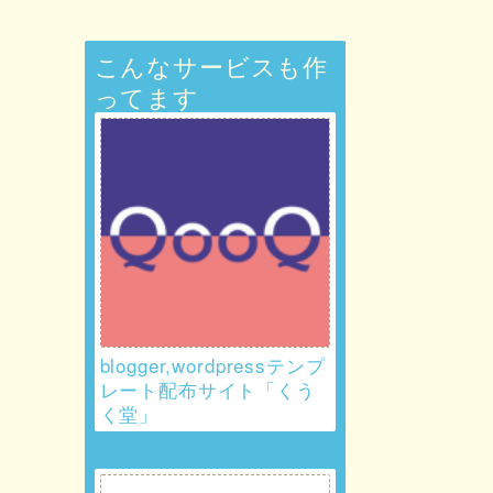
こんなサービスも作
ってます
blogger,wordpressテンプ
レート配布サイト「くう
く堂」