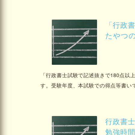
「行政書
たやつ
「行政書士試験で記述抜きで180点以
す。受験年度、本試験での得点等書い
行政書
勉強時