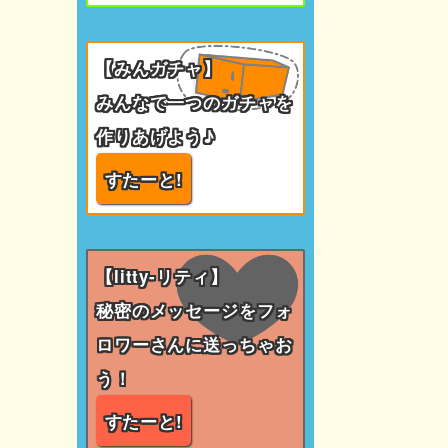
【みんガチャ】
みんなで一つのガチャを
作りあげよう♪
すたーと!
【litty-リティ】
秘密のメッセージをフォ
ロワーさんに送っちゃお
う！
すたーと!