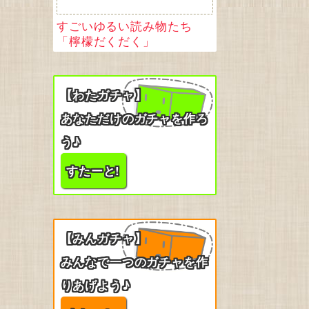
すごいゆるい読み物たち
「檸檬だくだく」
【わたガチャ】
あなただけのガチャを作ろ
う♪
すたーと!
【みんガチャ】
みんなで一つのガチャを作
りあげよう♪