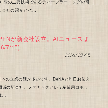
工知能の主要技術であるディープラーニングの研
る会社の紹介とバ…
とPFNが新会社設立。AIニュースま
/7/15)
2016/07/15
日は日本の企業の話が多いです。DeNAと昨日お伝え
人工知能の関係の新会社、ファナックという産業用ロボッ
械…