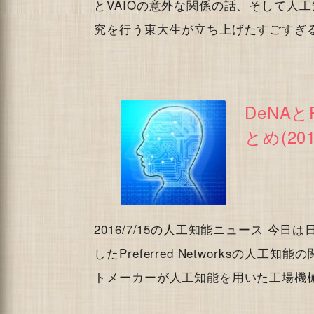
とVAIOの意外な関係の話、そして人
究を行う東大生が立ち上げたすごすぎ
DeNA
とめ(2016
2016/7/15の人工知能ニュース 今
したPreferred Networksの
トメーカーが人工知能を用いた工場機