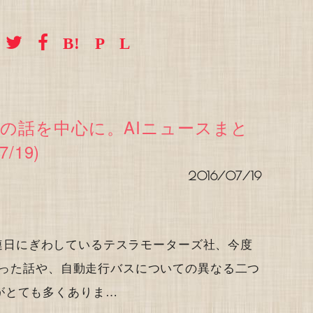
の話を中心に。AIニュースまと
7/19)
2016/07/19
とめ 連日にぎわしているテスラモーターズ社、今度
起こった話や、自動走行バスについての異なる二つ
がとても多くありま…