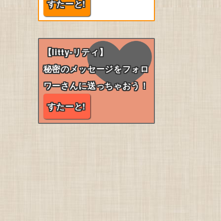
すたーと!
【litty-リティ】
秘密のメッセージをフォロ
ワーさんに送っちゃおう！
すたーと!