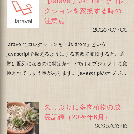
【laravel】Js::fromでコレ
クションを変換する時の
注意点
2026/07/05
laravelでコレクションを「Js::from」という
javascriptで扱えるようにする関数で変換すると、通
常は配列になるのに特定条件下ではオブジェクトに変
換されてしまう事があります。 javascriptのオブジ…
久しぶりに多肉植物の成
長記録（2026年6月）
2026/06/16