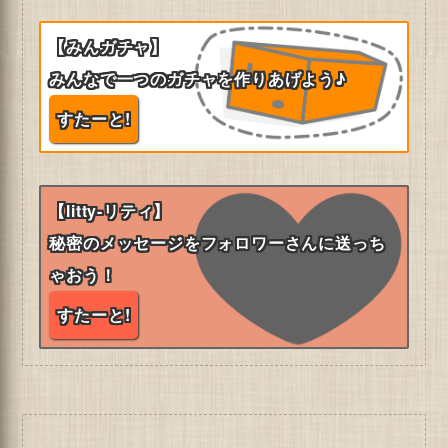
【みんガチャ】
みんなで一つのガチャを作りあげよう♪
すたーと!
【litty-リティ】
秘密のメッセージをフォロワーさんに送っち
ゃおう！
すたーと!