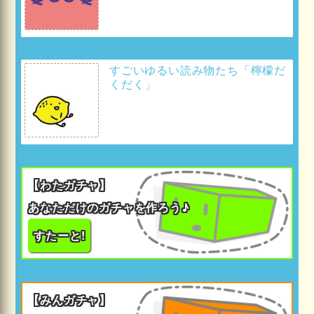
すごいゆるい読み物たち「檸檬だ
くだく」
【わたガチャ】
あなただけのガチャを作ろう♪
すたーと!
【みんガチャ】