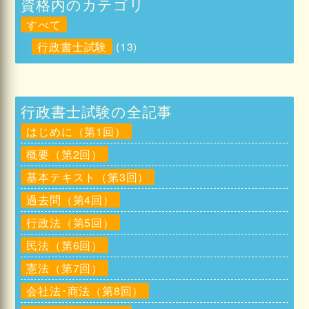
メッセージは承認後に反映されます。承認には数日か
資格内のカテゴリ
かる場合があります。
すべて
コメント
行政書士試験
(13)
行政書士試験の全記事
はじめに（第1回）
概要（第2回）
名前
基本テキスト（第3回）
過去問（第4回）
行政法（第5回）
民法（第6回）
憲法（第7回）
会社法･商法（第8回）