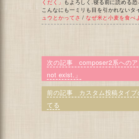
くだく」
もよろしく.寝る前に読める恐
こんなにも一ミリも目を引かれないタ
ュウとかってさ
/
なぜ米と小麦を食べ
composer2系へのアッ
not exist.」
カスタム投稿タイプの「
てる