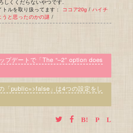
ろしくくだらないやつです.
イトルを取り扱ってます：
ココア20g
/
ハイチ
ようと思ったのかの謎
/
プデートで「The “–2” option does
public=>false」は4つの設定をし