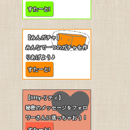
すたーと!
【みんガチャ】
みんなで一つのガチャを作
りあげよう♪
すたーと!
【litty-リティ】
秘密のメッセージをフォロ
ワーさんに送っちゃおう！
すたーと!