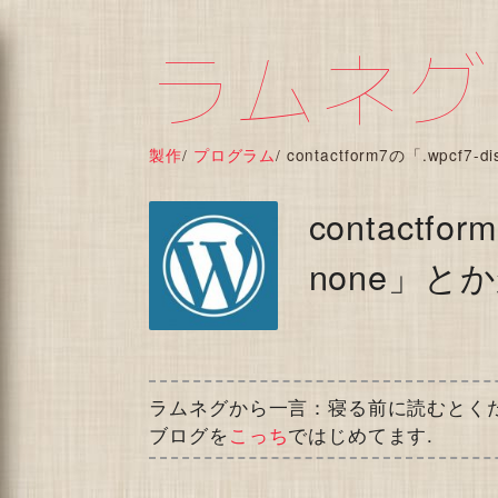
ラムネグ
製作
/
プログラム
/
contactform7の「.wpcf
contactfor
none」と
ラムネグから一言：寝る前に読むとく
ブログを
こっち
ではじめてます.