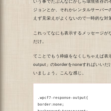
いう事でたぶんなにかしら環境依存の不
ジョンとか、それかレンタルサーバー
えず見栄えがよくないので一時的な対
これってなにも表示するメッセージが
だけ。
てことでもう枠線をなくしちゃえば表示上は自
output」のborderをnoneすれ
いましょう。こんな感じ。
.wpcf7-response-output{

border:none;

background:transparent;
