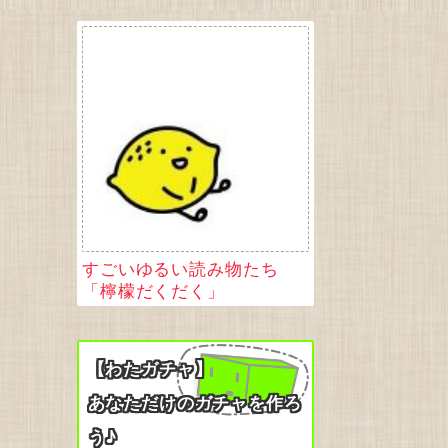
すごいゆるい読み物たち
「檸檬だくだく」
【わたガチャ】
あなただけのガチャを作ろ
う♪