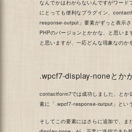
なんでかはわからないんですがワード
にとっても便利なプラグイン、contactf
response-output」要素がず
PHPのバージョンとかかな、と思いま
と思いますが、一応どんな現象なのか
.wpcf7-display-no
contactform7では成功しました
素に「.wpcf7-response-outpu
そしてこの要素にはさらに追加で、まだメ
display-none」が、正常に送信できた時