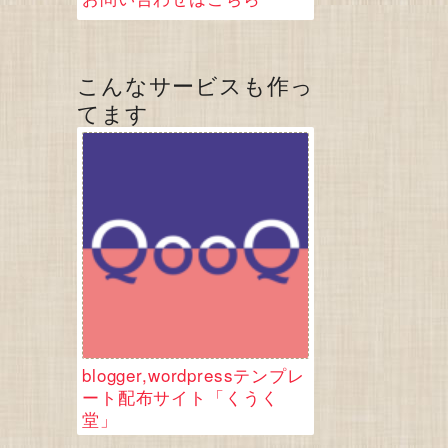
こんなサービスも作っ
てます
blogger,wordpressテンプレ
ート配布サイト「くうく
堂」