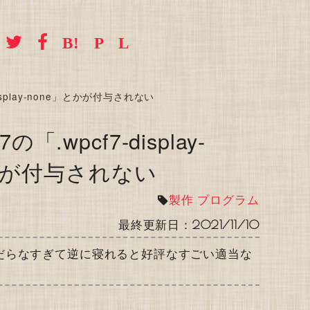
7-display-none」とかが付与されない
m7の「.wpcf7-display-
かが付与されない
製作
プログラム
最終更新日：
2021/11/10
だらなすぎて逆に寝れると好評なすごい適当な