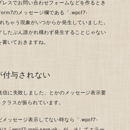
プレスでお問い合わせフォームなどを作るとき
orm7のメッセージ欄である「.wpcf7-
っと表示されちゃう現象がいつからか発生していました。
すしたぶん誰かれ構わず発生することじゃない
を書いておきますね。
neとかが付与されない
、とか送信に失敗しました、とかのメッセージ表示要
t」というクラスが振られています。
ッセージ表示してない時なら「.wpcf7-
は「wpcf7-mail-sent-ok」が、そしてエラー