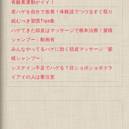
有酸素運動がイイ！
若ハゲを自分で改善！体験談でつづるすぐ取り
組むべき習慣Tips集
ハゲてきた頭皮はマッサージで根本治療！髪様
シャンプー：動画有
みんなやってるハゲに効く頭皮マッサージ「髪
様シャンプー」
システイン不足でハゲる？目ショボショボドラ
イアイの人は要注意