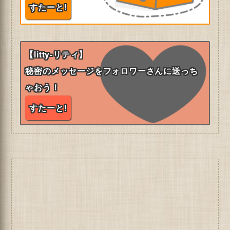
すたーと!
【litty-リティ】
秘密のメッセージをフォロワーさんに送っち
ゃおう！
すたーと!