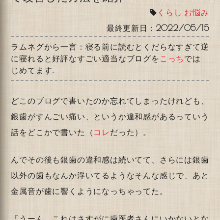
くらし
お悩み
最終更新日：
2022/05/15
ラムネグから一言：寝る前に読むとくだらなすぎて逆
に寝れると好評なすごい適当なブログを
こっち
では
じめてます.
どこのブログで書いたのか忘れてしまったけれども、
銀歯がすんごい痛い、というか違和感があるっていう
話をどこかで書いた（
コレ
だった）。
んでその後も銀歯の違和感は続いてて、さらには銀歯
以外の歯もなんか浮いてるようなそんな感じで、あと
金属音が歯に響くようになっちゃってた。
「うーん、これはさすがに歯医者さんにいかないとな