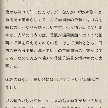
後から調べて知ったんですが、なんか30代の8割？は
歯周病予備軍らしくて、んで歯周病の予防にはガムを
噛むのがかなり有効らしいです。少々汚い話になりま
すが、人間の口内では、唾液が歯周病菌？のような細
菌の増殖を抑えてくれている。そして加齢とともに口
内の唾液分泌量が減っていくので歯周病の症状が出て
くる。なのでガムを噛んで唾液分泌量を増やすのが大
事、と。
休みの日など、長い時には10時間くらいガム噛んで
ました。
ガム噛みだした初日、めちゃめちゃ歯茎が熱い？熱を