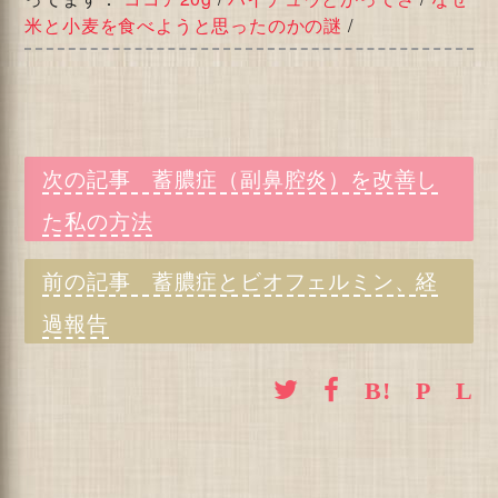
米と小麦を食べようと思ったのかの謎
/
蓄膿症（副鼻腔炎）を改善し
た私の方法
蓄膿症とビオフェルミン、経
過報告