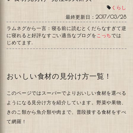
くらし
最終更新日：
2017/03/28
ラムネグから一言：寝る前に読むとくだらなすぎて逆
に寝れると好評なすごい適当なブログを
こっち
では
じめてます.
おいしい食材の見分け方一覧！
このページではスーパーでよりおいしい食材を選べる
ようになる見分け方を紹介しています。野菜や果物、
きのこ類から魚介類や肉まで、普段接する食材をすべ
て網羅！