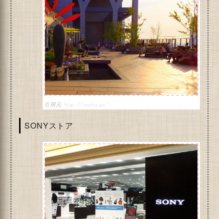
http://mcha.jp/
SONYストア