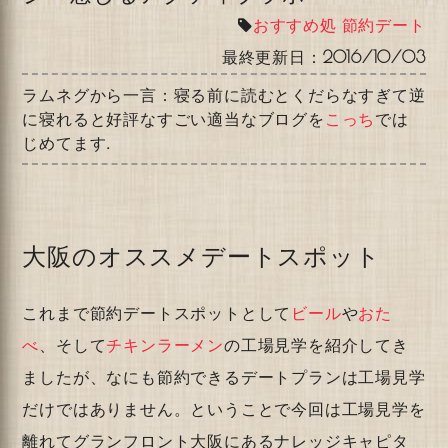
おすすめ処
節約デート
最終更新日：
2016/10/03
ラムネグから一言：寝る前に読むとくだらなすぎて逆
に寝れると好評なすごい適当なブログを
こっち
では
じめてます.
大阪のオススメデートスポット
これまで節約デートスポットとして
ビール
や
おた
べ
、そして
チキンラーメン
の工場見学を紹介してき
ましたが、なにも節約できるデートプランは工場見学
だけではありません。ということで今回は工場見学を
離れてグランフロント大阪にあるナレッジキャピタ