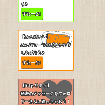
う♪
すたーと!
【みんガチャ】
みんなで一つのガチャを作
りあげよう♪
すたーと!
【litty-リティ】
秘密のメッセージをフォロ
ワーさんに送っちゃおう！