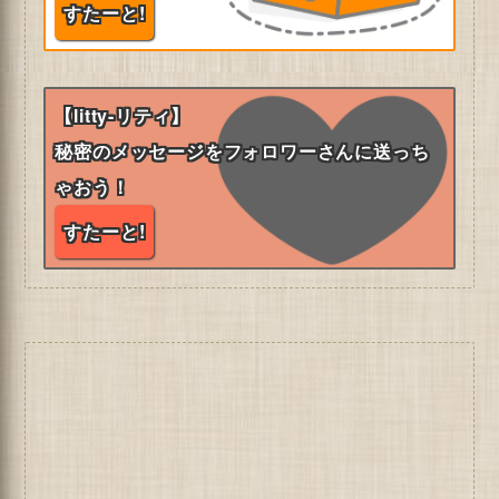
すたーと!
【litty-リティ】
秘密のメッセージをフォロワーさんに送っち
ゃおう！
すたーと!