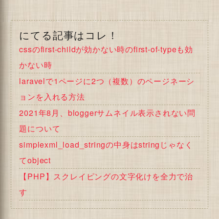
にてる記事はコレ！
cssのfirst-childが効かない時のfirst-of-typeも効
かない時
laravelで1ページに2つ（複数）のページネーシ
ョンを入れる方法
2021年8月、bloggerサムネイル表示されない問
題について
simplexml_load_stringの中身はstringじゃなく
てobject
【PHP】スクレイピングの文字化けを全力で治
す