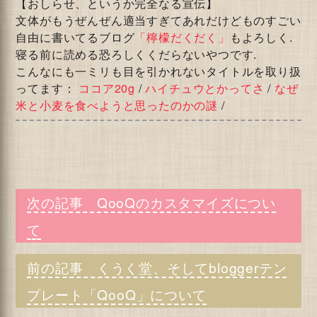
【おしらせ、というか完全なる宣伝】
文体がもうぜんぜん適当すぎてあれだけどものすごい
自由に書いてるブログ
「檸檬だくだく」
もよろしく.
寝る前に読める恐ろしくくだらないやつです.
こんなにも一ミリも目を引かれないタイトルを取り扱
ってます：
ココア20g
/
ハイチュウとかってさ
/
なぜ
米と小麦を食べようと思ったのかの謎
/
QooQのカスタマイズについ
て
くうく堂、そしてbloggerテン
プレート「QooQ」について