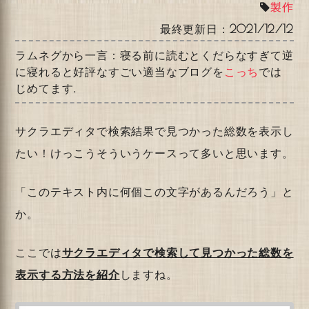
製作
最終更新日：
2021/12/12
ラムネグから一言：寝る前に読むとくだらなすぎて逆
に寝れると好評なすごい適当なブログを
こっち
では
じめてます.
サクラエディタで検索結果で見つかった総数を表示し
たい！けっこうそういうケースって多いと思います。
「このテキスト内に何個この文字があるんだろう」と
か。
ここでは
サクラエディタで検索して見つかった総数を
表示する方法を紹介
しますね。