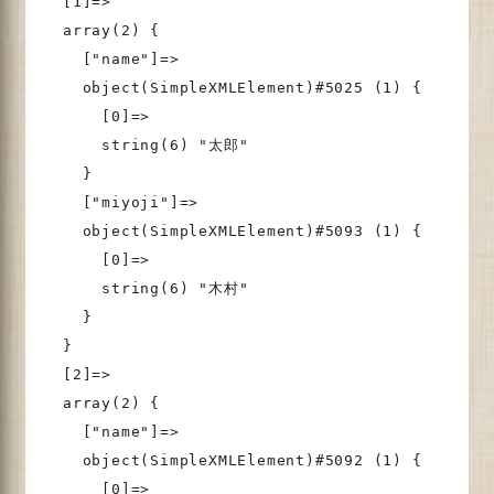
  [1]=>

  array(2) {

    ["name"]=>

    object(SimpleXMLElement)#5025 (1) {

      [0]=>

      string(6) "太郎"

    }

    ["miyoji"]=>

    object(SimpleXMLElement)#5093 (1) {

      [0]=>

      string(6) "木村"

    }

  }

  [2]=>

  array(2) {

    ["name"]=>

    object(SimpleXMLElement)#5092 (1) {

      [0]=>
