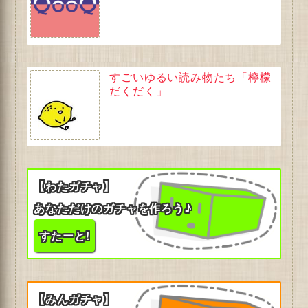
すごいゆるい読み物たち「檸檬
だくだく」
【わたガチャ】
あなただけのガチャを作ろう♪
すたーと!
【みんガチャ】