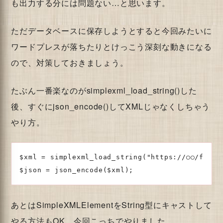
も出力する分には問題ない…と思います。
ただデータベースに保存しようとすると今回みたいに
ワードプレスが落ちたりとけっこう深刻な動きになる
ので、対策しておきましょう。
たぶん一番楽なのがsimplexml_load_string()した
後、すぐにjson_encode()してXMLじゃなくしちゃう
やり方。
$xml = simplexml_load_string("https://○○/feed")
$json = json_encode($xml);
あとはSimpleXMLElementをString型にキャストして
やる方法もOK。今回こっちでやりました。