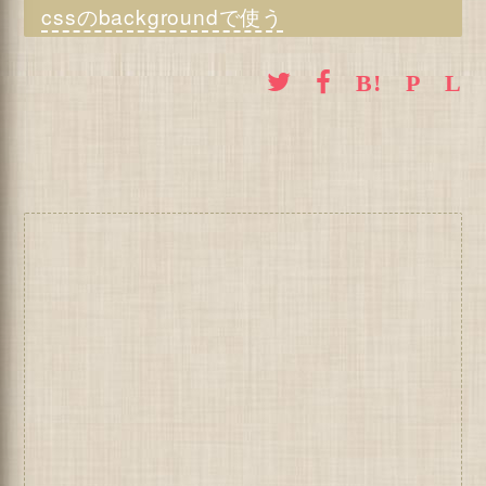
cssのbackgroundで使う