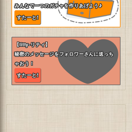
みんなで一つのガチャを作りあげよう♪
すたーと!
【litty-リティ】
秘密のメッセージをフォロワーさんに送っち
ゃおう！
すたーと!