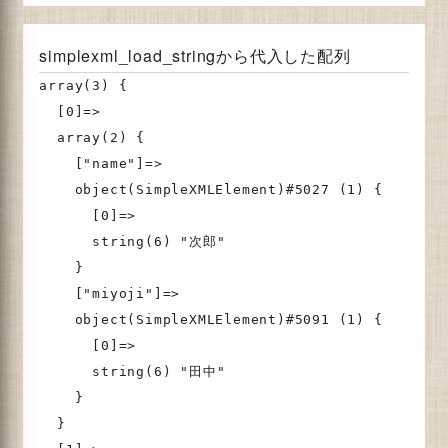
simplexml_load_stringから代入した配列
array(3) {

  [0]=>

  array(2) {

    ["name"]=>

    object(SimpleXMLElement)#5027 (1) {

      [0]=>

      string(6) "次郎"

    }

    ["miyoji"]=>

    object(SimpleXMLElement)#5091 (1) {

      [0]=>

      string(6) "田中"

    }

  }
