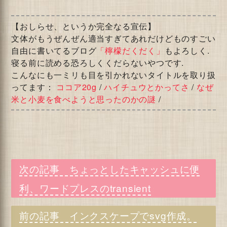
【おしらせ、というか完全なる宣伝】
文体がもうぜんぜん適当すぎてあれだけどものすごい
自由に書いてるブログ
「檸檬だくだく」
もよろしく.
寝る前に読める恐ろしくくだらないやつです.
こんなにも一ミリも目を引かれないタイトルを取り扱
ってます：
ココア20g
/
ハイチュウとかってさ
/
なぜ
米と小麦を食べようと思ったのかの謎
/
ちょっとしたキャッシュに便
利、ワードプレスのtransient
インクスケープでsvg作成。