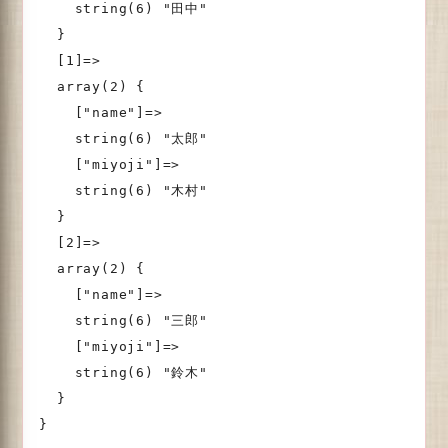
    string(6) "田中"

  }

  [1]=>

  array(2) {

    ["name"]=>

    string(6) "太郎"

    ["miyoji"]=>

    string(6) "木村"

  }

  [2]=>

  array(2) {

    ["name"]=>

    string(6) "三郎"

    ["miyoji"]=>

    string(6) "鈴木"

  }

}