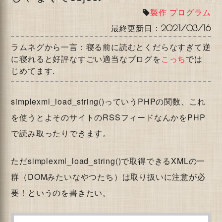
製作
プログラム
最終更新日：
2021/03/16
ラムネグから一言：寝る前に読むとくだらなすぎて逆
に寝れると好評なすごい適当なブログを
こっち
では
じめてます.
simplexml_load_string()っていうPHPの関数、これ
を使うとよそのサイトのRSSフィードなんかをPHP
で読み取ったりできます。
ただsimplexml_load_string()で取得できるXMLの一
群（DOMみたいなやつたち）は取り扱いに注意が必
要！というのを書きたい。