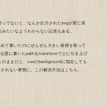
ってないと、なんか出力されたsvgが変に長
( -270.)みたいなようわからない記述もある。
に収めて書いたのにぜんぜん大きい座標を取って
に書いたpathをtransformで上に引き上げ
まだと、cssのbackgroundに指定しても
表示されない事態に。この解決方法はこちら。