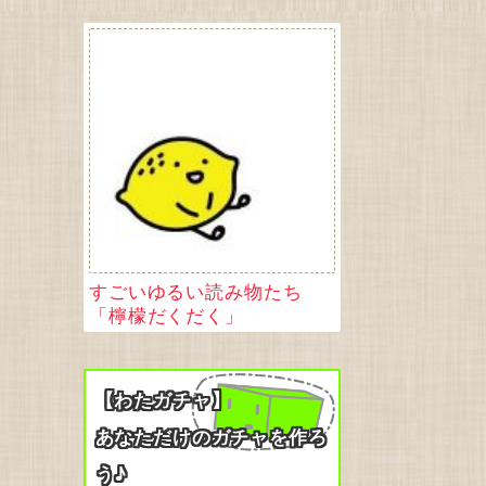
すごいゆるい読み物たち
「檸檬だくだく」
【わたガチャ】
あなただけのガチャを作ろ
う♪