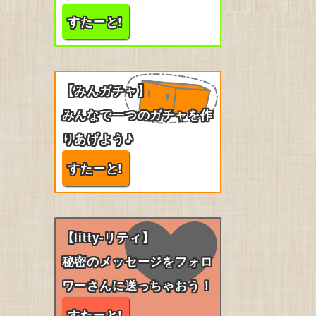
すたーと!
【みんガチャ】
みんなで一つのガチャを作
りあげよう♪
すたーと!
【litty-リティ】
秘密のメッセージをフォロ
ワーさんに送っちゃおう！
すたーと!