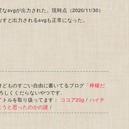
の変なsvgが出力された。現時点（2020/11/30）
すと出力されるsvgも正常になった。
。
けどものすごい自由に書いてるブログ
「檸檬だ
ろしくくだらないやつです.
イトルを取り扱ってます：
ココア20g
/
ハイチ
ようと思ったのかの謎
/