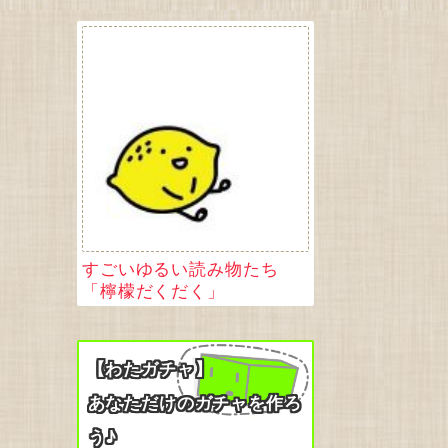
rflow_hub.keras_layer.KerasLayer object at 0x~~~~~
すごいゆるい読み物たち
「檸檬だくだく」
【わたガチャ】
あなただけのガチャを作ろ
う♪