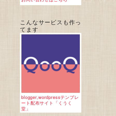
こんなサービスも作っ
てます
blogger,wordpressテンプレ
ート配布サイト「くうく
堂」