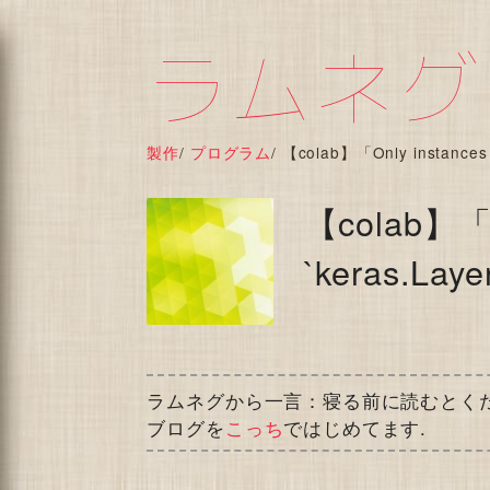
ラムネグ
製作
/
プログラム
/
【colab】「Only instance
【colab】「On
`keras.L
ラムネグから一言：寝る前に読むとく
ブログを
こっち
ではじめてます.