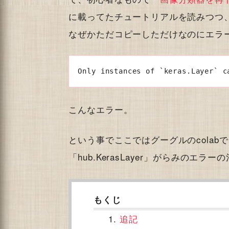
に載ってたチュートリアルを読みつつ
なぜかただコピーしただけなのにエラ
Only instances of `keras.Layer` c
こんなエラー。
という事でここではグーグルのcolabで、
「hub.KerasLayer」がらみのエ
追記