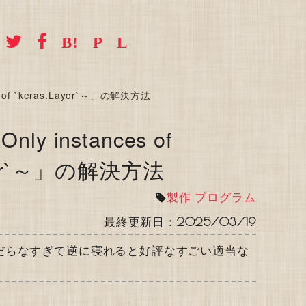
s of `keras.Layer`～」の解決方法
ly instances of
ayer`～」の解決方法
製作
プログラム
最終更新日：
2025/03/19
だらなすぎて逆に寝れると好評なすごい適当な