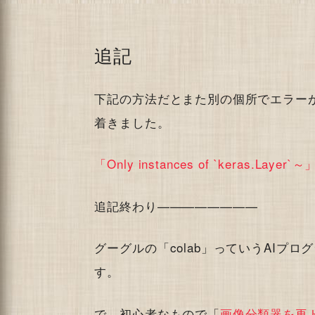
追記
下記の方法だとまた別の個所でエラー
着きました。
「Only instances of `keras.Lay
追記終わり————————
グーグルの「colab」っていうAIプ
す。
で、初心者なもので「
画像分類器を再