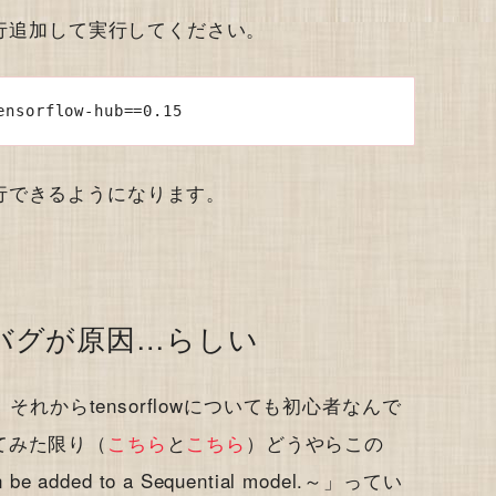
1行追加して実行してください。
ensorflow-hub==0.15
行できるようになります。
バグが原因…らしい
、それからtensorflowについても初心者なんで
てみた限り（
こちら
と
こちら
）どうやらこの
can be added to a Sequential model.～」ってい