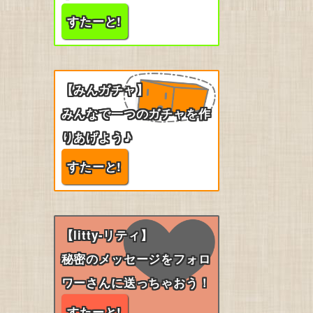
すたーと!
【みんガチャ】
みんなで一つのガチャを作
りあげよう♪
すたーと!
【litty-リティ】
秘密のメッセージをフォロ
ワーさんに送っちゃおう！
すたーと!