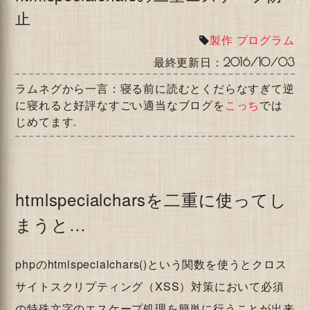
止
製作
プログラム
最終更新日：
2016/10/03
ラムネグから一言：寝る前に読むとくだらなすぎて逆
に寝れると好評なすごい適当なブログを
こっち
では
じめてます.
htmlspecialcharsを二重に使ってし
まうと…
phpのhtmlspecialchars()という関数を使うとクロス
サイトスクリプティング（XSS）対策において必須
の特殊文字のエスケープ処理を簡単に行うことが出来