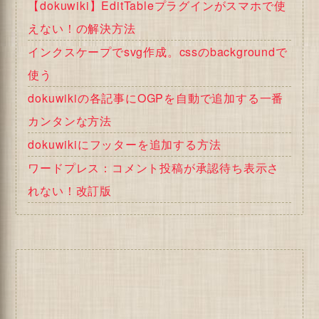
【dokuwiki】EditTableプラグインがスマホで使
えない！の解決方法
インクスケープでsvg作成。cssのbackgroundで
使う
dokuwikiの各記事にOGPを自動で追加する一番
カンタンな方法
dokuwikiにフッターを追加する方法
ワードプレス：コメント投稿が承認待ち表示さ
れない！改訂版