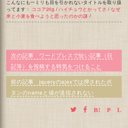
こんなにも一ミリも目を引かれないタイトルを取り扱
ってます：
ココア20g
/
ハイチュウとかってさ
/
なぜ
米と小麦を食べようと思ったのかの謎
/
ワードプレスで短い記事（日
記等）を投稿する時気をつけること
jqueryのajaxでは押されたボ
タンのnameと値が送信されない