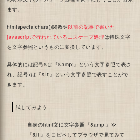
ます。
htmlspecialchars()関数や
以前の記事で書いた
javascriptで行われているエスケープ処理
は特殊文字
を文字参照というものに変換しています。
具体的には記号&は『&amp;』という文字参照で表さ
れ、記号<は『&lt;』という文字参照で表すことがで
きます。
試してみよう
自身のhtml文に文字参照『&amp;』や
『&lt;』をコピペしてブラウザで見てみて