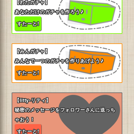
【わたガチャ】
あなただけのガチャを作ろう♪
すたーと!
【みんガチャ】
みんなで一つのガチャを作りあげよう♪
すたーと!
【litty-リティ】
秘密のメッセージをフォロワーさんに送っち
ゃおう！
すたーと!