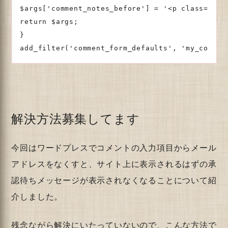
$args['comment_notes_before'] = '<p cl
return $args;

}

解決方法募集してます
今回はワードプレスでコメントの入力項目からメール
アドレスをなくすと、サイト上に表示されるはずの承
認待ちメッセージが表示されなくなることについて紹
介しました。
残念ながら解決にいたっていないので、こんな方法で