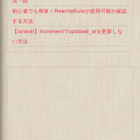
法・続
初心者でも簡単！RewriteRuleが使用可能か確認
する方法
【laravel】incrementでupdated_atを更新しな
い方法